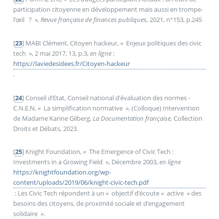
participation citoyenne en développement mais aussi en trompe-
l’œil
?
»,
Revue française de finances publiques,
2021, n°153, p.245
[
23
]
MABI Clément, Citoyen hackeur, «
Enjeux politiques des civic
tech
», 2 mai 2017, 13, p.3,
en ligne
:
https://laviedesidees.fr/Citoyen-hackeur
.
[
24
]
Conseil d’Etat, Conseil national d’évaluation des normes -
C.N.E.N, «
La simplification normative
», (Colloque) Intervention
de Madame Karine Gilberg,
La Documentation française,
Collection
Droits et Débats, 2023.
[
25
]
Knight Foundation, «
The Emergence of Civic Tech :
Investments in a Growing Field
», Décembre 2003,
en ligne
https://knightfoundation.org/wp-
content/uploads/2019/06/knight-civic-tech.pdf
: Les Civic Tech répondent à un «
objectif d’écoute «
active
» des
besoins des citoyens, de proximité sociale et d’engagement
solidaire
».