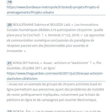
[
19
]
https://www.bordeaux-metropole.fr/Grands-projets/Projets-d-
amenagements/Projets-urbains
[
20
]
BOULESNANE Sabrina et BOUZIDI Laid, «
Les Innovations
Sociales Numériques dédiées à l’e-participation citoyenne : quelle
place pour la CivicTech
?
»,
Terminal
, n°122, 2018 :
«
Les approches
de communication numérique sont passées du paradigme de
réception passive vers des fonctionnalités plus ouvertes et
innovantes
».
[
21
]
KINGLSEY Patrick, «
Avaaz : activism or ‘slacktivism’
?
»,
The
Guardian,
20 juillet 2011,
en ligne
:
https://www.theguardian.com/world/2011/jul/20/avaaz-activism-
slactivism-clicktivism
: Avaaz est un exemple de groupe de citoyens activistes basé en
ligne permettant aux personnes ayant des problèmes de mobilité
de rester politiquement impliquées, notamment par le biais de
pétitions en ligne et de campagnes par courrier électronique.
[
22
]
PORTAL Éric, «
Les budgets participatifs locaux : un outil de