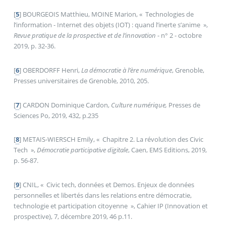
[
5
]
BOURGEOIS Matthieu, MOINE Marion, «
Technologies de
l’information - Internet des objets (IOT) : quand l’inerte s’anime
»,
Revue pratique de la prospective et de l’innovation
- n° 2 - octobre
2019, p. 32-36.
[
6
]
OBERDORFF Henri,
La démocratie à l’ère numérique
, Grenoble,
Presses universitaires de Grenoble, 2010, 205.
[
7
]
CARDON Dominique Cardon,
Culture numérique,
Presses de
Sciences Po, 2019, 432, p.235
[
8
]
METAIS-WIERSCH Emily, «
Chapitre 2. La révolution des Civic
Tech
»,
Démocratie participative digitale
, Caen, EMS Editions, 2019,
p. 56‑87.
[
9
]
CNIL, «
Civic tech, données et Demos. Enjeux de données
personnelles et libertés dans les relations entre démocratie,
technologie et participation citoyenne
», Cahier IP (Innovation et
prospective), 7, décembre 2019, 46 p.11.