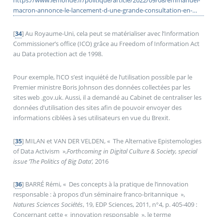
macron-annonce-le-lancement-d-une-grande-consultation-en-
ligne-dans-le-cadre-du-conseil-national-de-la-
refondation_6140686_823448.html
[
34
]
Au Royaume-Uni, cela peut se matérialiser avec l’Information
Commissioner’s office (ICO) grâce au Freedom of Information Act
au Data protection act de 1998.
Pour exemple, l’ICO s’est inquiété de l’utilisation possible par le
Premier ministre Boris Johnson des données collectées par les
sites web .gov.uk. Aussi, il a demandé au Cabinet de centraliser les
données d’utilisation des sites afin de pouvoir envoyer des
informations ciblées à ses utilisateurs en vue du Brexit.
[
35
]
MILAN et VAN DER VELDEN, «
The Alternative Epistemologies
of Data Activism
»,
Forthcoming in Digital Culture & Society, special
issue ’The Politics of Big Data’,
2016
[
36
]
BARRÉ Rémi, «
Des concepts à la pratique de l’innovation
responsable : à propos d’un séminaire franco-britannique
»,
Natures Sciences Sociétés
, 19, EDP Sciences, 2011, n°4, p. 405‑409 :
Concernant cette «
innovation responsable
», le terme