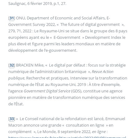
Saulignac, 6 février 2019, p.1, 27.
[
31
]
ONU, Department of Economic and Social Affairs, E-
Government Survey 2022, «
The future of digital government
»,
279, 71, 2022 : Le Royaume-Uni se situe dans le groupe des 8 pays
européens ayant eu le «
E-Government
» Development Index le
plus élevé et figure parmi les leaders mondiaux en matière de
développement de l’e-gouvernement.
[
32
]
BRACKEN Mike, «
Le digital par défaut : focus sur la stratégie
numérique de l’administration britannique
»,
Revue Action
publique
, Recherche et pratiques, Interview sur la transformation
numérique de l’État au Royaume-Uni, 2019 : À titre d’exemple,
l’agence
Government Digital Service
(GDS), constitue une agence
pionnière en matière de transformation numérique des services
de l’État.
[
33
]
«
Le Conseil national de la refondation est lancé, Emmanuel
Macron annonce une grande «
consultation en ligne
» en
complément
», Le Monde, 8 septembre 2022,
en ligne
:
https://www.lemonde.fr/politique/article/2022/09/08/emmanuel-