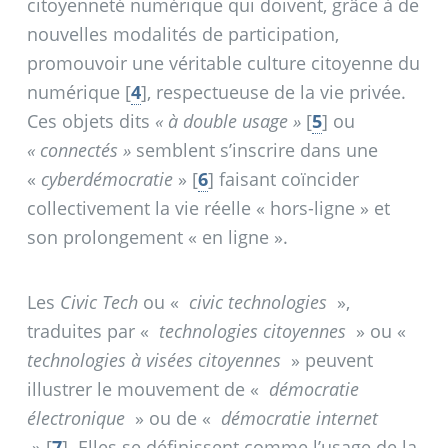
citoyenneté numérique qui doivent, grâce à de
nouvelles modalités de participation,
promouvoir une véritable culture citoyenne du
numérique
[
4
]
, respectueuse de la vie privée.
Ces objets dits
«
à double usage
»
[
5
]
ou
«
connectés
»
semblent s’inscrire dans une
«
cyberdémocratie
»
[
6
]
faisant coïncider
collectivement la vie réelle «
hors-ligne
» et
son prolongement «
en ligne
».
Les
Civic Tech
ou «
civic technologies
»,
traduites par «
technologies citoyennes
» ou «
technologies à visées citoyennes
» peuvent
illustrer le mouvement de «
démocratie
électronique
» ou de «
démocratie internet
»
[
7
]
. Elles se définissent comme l’usage de la