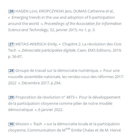
[
26
]
HAGEN Loni, KROPCZYNSKI Jess, DUMAS Catherine
et al.
,
«
Emerging trends in the use and adoption of E‐participation
around the world
»,
Proceedings of the Association for Information
Science and Technology
, 52, janvier 2015, no 1, p. 3.
[
27
]
METAIS-WIERSCH Emily, «
Chapitre 2. La révolution des Civic
Tech
»,
Démocratie participative digitale
, Caen, EMS Editions, 2019,
p. 56‑87.
[
28
]
Groupe de travail sur la démocratie numérique, «
Pour une
nouvelle assemblée nationale, les rendez-vous des réformes 2017-
2022
», Décembre 2017, p.294.
[
29
]
Proposition de résolution nº 4873 «
Pour le développement
de la participation citoyenne comme pilier de notre modèle
démocratique
», 6 janvier 2022.
[
30
]
Mission «
flash
» sur la démocratie locale et la participation
me
citoyenne, Communication de M
Emilie Chalas et de M. Hervé