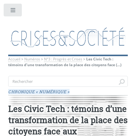
Toggle
Accueil
>
Numéros
>
N°3 : Progrès et Crises
>
Les Civic Tech :
témoins d’une transformation de la place des citoyens face (…)
CHRONIQUE «
NUMÉRIQUE
»
Les Civic Tech : témoins d’une
transformation de la place des
citoyens face aux