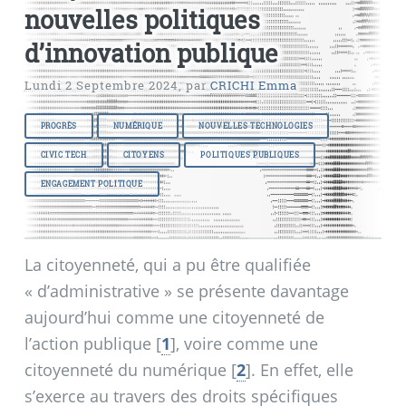
nouvelles politiques
d’innovation publique
Lundi 2 Septembre 2024
,
par
CRICHI Emma
PROGRÈS
NUMÉRIQUE
NOUVELLES TECHNOLOGIES
CIVIC TECH
CITOYENS
POLITIQUES PUBLIQUES
ENGAGEMENT POLITIQUE
La citoyenneté, qui a pu être qualifiée
«
d’administrative
» se présente davantage
aujourd’hui comme une citoyenneté de
l’action publique
[
1
]
, voire comme une
citoyenneté du numérique
[
2
]
. En effet, elle
s’exerce au travers des droits spécifiques