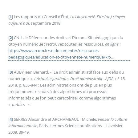
[
1
]
Les rapports du Conseil d’État,
La citoyenneté. Etre (un) citoyen
aujourd’hui
, septembre 2018.
[
2
]
CNIL, le Défenseur des droits et l’Arcom, Kit pédagogique du
citoyen numérique : retrouvez toutes les ressources,
en ligne
:
https://www.arcom.fr/se-documenter/ressources-
pedagogiques/education-et-citoyennete-numerique/kit-
pedagogique-du-citoyen-numerique-retrouvez-toutes-les-
ressources# : :text=
[
3
]
AUBY Jean Bernard, «
Le droit administratif face aux défis du
numérique
»,
L’Actualité juridique. Droit administratif - AJDA
, n° 15,
2018, p. 835-844 : Les administrations ont de plus en plus
fréquemment recours à des algorithmes ou processus
informatisés que l’on peut caractériser comme algorithmes
«
publics
».
[
4
]
SERRES Alexandre et ARCHAMBAULT Michèle,
Penser la culture
informationnelle
, Paris, Hermes Science publications : Lavoisier,
2009, 39-49.