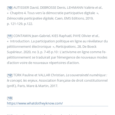
[
10
]
AUTISSIER David, DEBROSSE Denis, LEHMANN Valérie
et al.
,
«
Chapitre 4. Tous vers la démocratie participative digitale
»,
Démocratie participative digitale
, Caen, EMS Editions, 2019,
p. 121‑129, p.122.
[
11
]
CONTAMIN Jean-Gabriel, KIES Raphaël, PAYE Olivier
et al.
,
«
Introduction. La participation politique en ligne au révélateur du
pétitionnement électronique
»,
Participations
, 28, De Boeck
Supérieur, 2020, no 3, p. 7‑45 p.10 : L’activisme en ligne comme l’e-
pétitionnement se traduirait par l’émergence de nouveaux modes
d’action voire de nouveaux répertoires d’action.
[
12
]
TÜRK Pauline et VALLAR Christian,
La souveraineté numérique :
le concept, les enjeux
, Association française de droit constitutionnel
(préf.), Paris, Mare & Martin, 2017.
[
13
]
https://www.whatdotheyknow.com/