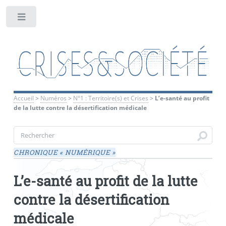
Toggle
Accueil
>
Numéros
>
N°1 : Territoire(s) et Crises
>
L’e-santé au profit
de la lutte contre la désertification médicale
CHRONIQUE «
NUMÉRIQUE
»
L’e-santé au profit de la lutte
contre la désertification
médicale