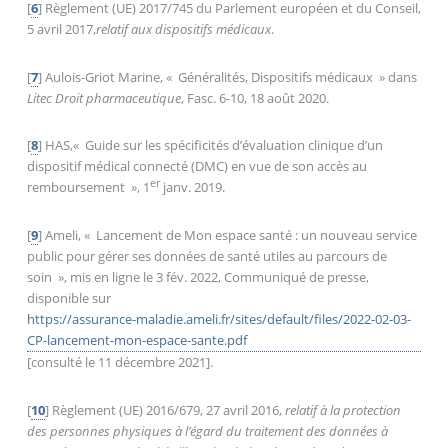
[
6
]
Règlement (UE) 2017/745 du Parlement européen et du Conseil,
5 avril 2017,
relatif aux dispositifs médicaux
.
[
7
]
Aulois-Griot Marine, «
Généralités, Dispositifs médicaux
» dans
Litec Droit pharmaceutique
, Fasc. 6-10, 18 août 2020.
[
8
]
HAS,«
Guide sur les spécificités d’évaluation clinique d’un
dispositif médical connecté (DMC) en vue de son accès au
er
remboursement
», 1
janv. 2019.
[
9
]
Ameli, «
Lancement de Mon espace santé : un nouveau service
public pour gérer ses données de santé utiles au parcours de
soin
», mis en ligne le 3 fév. 2022, Communiqué de presse,
disponible sur
https://assurance-maladie.ameli.fr/sites/default/files/2022-02-03-
CP-lancement-mon-espace-sante.pdf
[consulté le 11 décembre 2021].
[
10
]
Règlement (UE) 2016/679, 27 avril 2016,
relatif à la protection
des personnes physiques à l’égard du traitement des données à