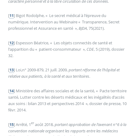
caractère personnel et à la libre circulation de ces données.
[
11
]
Bigot Rodolphe, «
Le secret médical à l’épreuve du
numérique. Intervention au Webinaire «
Transparence, Secret
professionnel et Assurance en santé
»,
BJDA
, 75(2021).
[
12
]
Espesson Béatrice, «
Les objets connectés de santé et
l’apparition du «
patient-consommateur
»,
CDE
, 5 (2019), dossier
32.
[
13
]
Loi,n° 2009-879, 21 juill. 2009,
portant réforme de l’hôpital et
relative aux patients, à la santé et aux territoires
.
[
14
]
Ministère des affaires sociales et de la santé, «
Pacte territoire
santé, Lutter contre les déserts médicaux et les inégalités d’accès
aux soins : bilan 2013 et perspectives 2014
», dossier de presse, 10
févr. 2014.
er
[
15
]
Arrêté, 1
août 2018,
portant approbation de l’avenant n°6 à la
convention nationale organisant les rapports entre les médecins