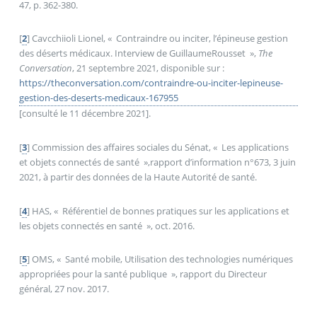
47, p. 362-380.
[
2
]
Cavcchiioli Lionel, «
Contraindre ou inciter, l’épineuse gestion
des déserts médicaux. Interview de GuillaumeRousset
»,
The
Conversation
, 21 septembre 2021, disponible sur :
https://theconversation.com/contraindre-ou-inciter-lepineuse-
gestion-des-deserts-medicaux-167955
[consulté le 11 décembre 2021].
[
3
]
Commission des affaires sociales du Sénat, «
Les applications
et objets connectés de santé
»,rapport d’information n°673, 3 juin
2021, à partir des données de la Haute Autorité de santé.
[
4
]
HAS, «
Référentiel de bonnes pratiques sur les applications et
les objets connectés en santé
», oct. 2016.
[
5
]
OMS, «
Santé mobile, Utilisation des technologies numériques
appropriées pour la santé publique
», rapport du Directeur
général, 27 nov. 2017.