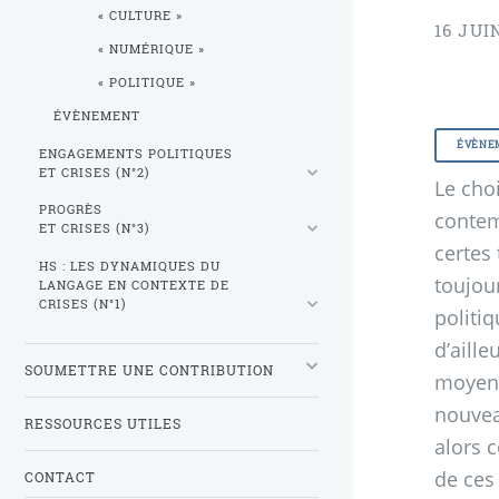
«
CULTURE
»
16 JUI
«
NUMÉRIQUE
»
«
POLITIQUE
»
ÉVÈNEMENT
ÉVÈNE
ENGAGEMENTS POLITIQUES
ET CRISES (N°2)
Le cho
PROGRÈS
contem
ET CRISES (N°3)
certes 
HS
: LES DYNAMIQUES DU
toujou
LANGAGE EN CONTEXTE DE
CRISES (N°1)
politiq
d’aill
SOUMETTRE UNE CONTRIBUTION
moyens
nouvea
RESSOURCES UTILES
alors 
de ces
CONTACT