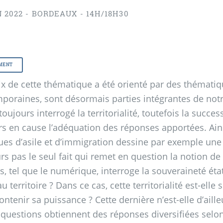
N 2022 - BORDEAUX - 14H/18H30
MENT
ix de cette thématique a été orienté par des thématiq
poraines, sont désormais parties intégrantes de notre
toujours interrogé la territorialité, toutefois la succ
rs en cause l’adéquation des réponses apportées. Ain
ues d’asile et d’immigration dessine par exemple une no
eurs pas le seul fait qui remet en question la notion 
, tel que le numérique, interroge la souveraineté étati
u territoire
? Dans ce cas, cette territorialité est-elle
contenir sa puissance
? Cette dernière n’est-elle d’ail
 questions obtiennent des réponses diversifiées selo