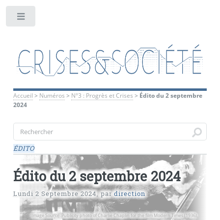
Toggle
Accueil
>
Numéros
>
N°3 : Progrès et Crises
>
Édito du 2 septembre
2024
ÉDITO
Édito du 2 septembre 2024
Lundi 2 Septembre 2024
,
par
direction
Image Source: Publicity photo of Charlie Chaplin for the film Modern Times (1936),