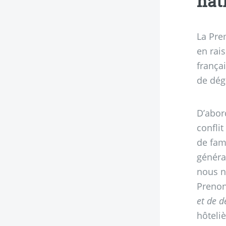
nat
La Pre
en rai
françai
de dég
D’abord
conflit
de fami
généra
nous n
Prenon
et de d
hôteliè