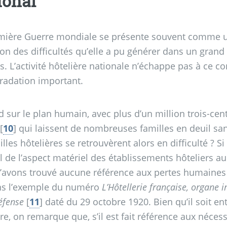
ional
mière Guerre mondiale se présente souvent comme
son des difficultés qu’elle a pu générer dans un grand 
s. L’activité hôtelière nationale n’échappe pas à ce con
radation important.
 sur le plan humain, avec plus d’un million trois-cent
[
10
]
qui laissent de nombreuses familles en deuil sa
lles hôtelières se retrouvèrent alors en difficulté
? Si
l de l’aspect matériel des établissements hôteliers a
’avons trouvé aucune référence aux pertes humaines 
s l’exemple du numéro
L’Hôtellerie française, organe 
éfense
[
11
]
daté du 29 octobre 1920. Bien qu’il soit en
re, on remarque que, s’il est fait référence aux néces