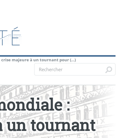
 crise majeure à un tournant pour (…)
ondiale :
à un tournant