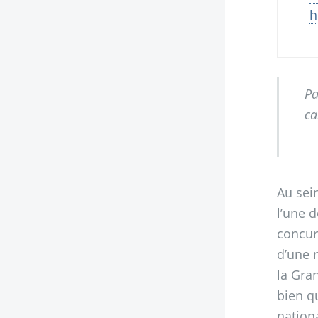
h
Pa
ca
Au sei
l’une 
concur
d’une 
la Gra
bien q
nation