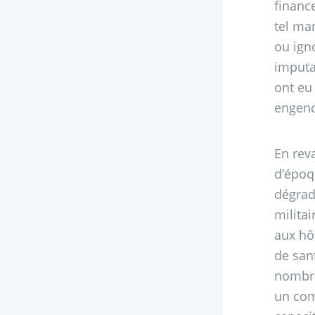
financ
tel ma
ou ign
imputa
ont eu 
engend
En rev
d’époq
dégrada
militai
aux hô
de san
nombre
un comm