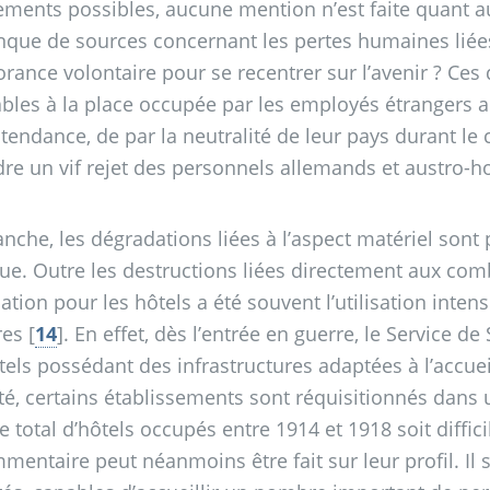
ements possibles, aucune mention n’est faite quant 
nque de sources concernant les pertes humaines liée
orance volontaire pour se recentrer sur l’avenir
? Ces 
bles à la place occupée par les employés étrangers au 
tendance, de par la neutralité de leur pays durant le c
re un vif rejet des personnels allemands et austro-h
anche, les dégradations liées à l’aspect matériel sont
ue. Outre les destructions liées directement aux comb
tion pour les hôtels a été souvent l’utilisation inten
res
[
14
]
. En effet, dès l’entrée en guerre, le Service d
tels possédant des infrastructures adaptées à l’accuei
té, certains établissements sont réquisitionnés dans 
 total d’hôtels occupés entre 1914 et 1918 soit diffi
entaire peut néanmoins être fait sur leur profil. Il s