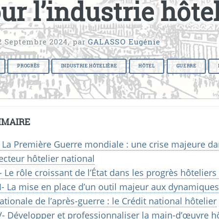
ur l’industrie hôte
2 Septembre 2024
,
par
GALASSO Eugénie
PROGRÈS
INDUSTRIE HÔTELIÈRE
HÔTEL
GUERRE
Im
MAIRE
- La Première Guerre mondiale : une crise majeure da
ecteur hôtelier national
I- Le rôle croissant de l’État dans les progrès hôteliers
II- La mise en place d’un outil majeur aux dynamiques
ationale de l’après-guerre : le Crédit national hôtelier
V- Développer et professionnaliser la main-d’œuvre hôt