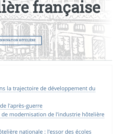
lière française
INNOVATION HÔTELIÈRE
age Source: Réclame Grand Hotel du Louvre et de la Paix, Marseille, 1925
ns la trajectoire de développement du
 de l’après-guerre
 de modernisation de l’industrie hôtelière
elière nationale : l’essor des écoles