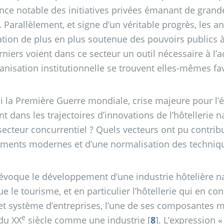
uence notable des initiatives privées émanant de grand
. Parallèlement, et signe d’un véritable progrès, les
ation de plus en plus soutenue des pouvoirs publics à
niers voient dans ce secteur un outil nécessaire à l’a
rganisation institutionnelle se trouvent elles-mêmes f
i la Première Guerre mondiale, crise majeure pour l’é
nt dans les trajectoires d’innovations de l’hôtellerie
secteur concurrentiel
? Quels vecteurs ont pu contrib
ments modernes et d’une normalisation des techniqu
 évoque le développement d’une industrie hôtelière nati
e le tourisme, et en particulier l’hôtellerie qui en c
 et système d’entreprises, l’une de ses composantes
e
du XX
siècle comme une industrie
[
8
]
. L’expression «