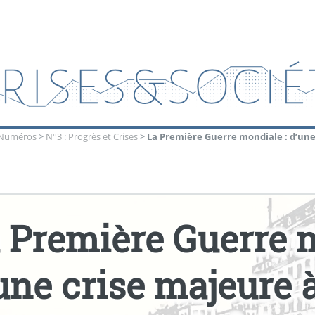
Numéros
>
N°3 : Progrès et Crises
>
La Première Guerre mondiale : d’une
 Première Guerre m
une crise majeure 