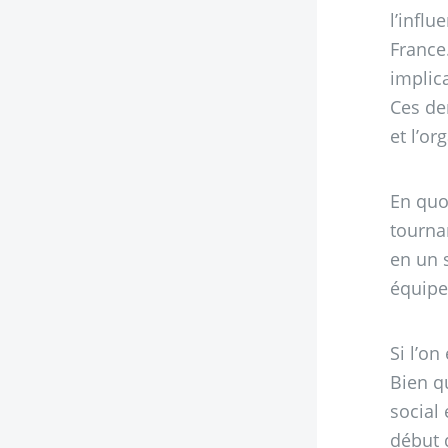
l’infl
France
implic
Ces der
et l’o
En quo
tourna
en un 
équipe
Si l’on
Bien qu
social
début 