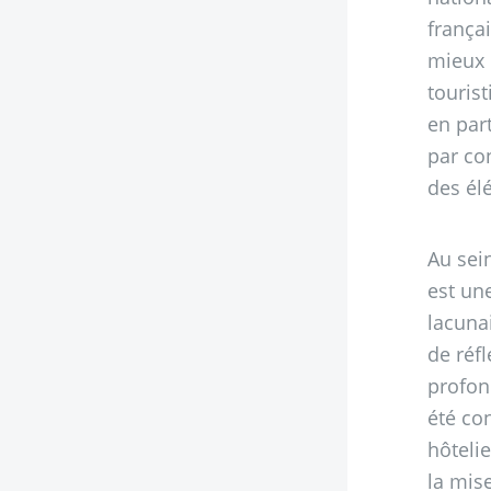
frança
mieux 
touris
en par
par co
des él
Au sei
est un
lacuna
de réf
profon
été co
hôteli
la mis