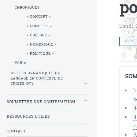
po
CHRONIQUES
«
CONCEPT
»
Lundi 
«
CONFLITS
»
«
CULTURE
»
CRISE
«
NUMÉRIQUE
»
«
POLITIQUE
»
VARIA
HS
: LES DYNAMIQUES DU
SOM
LANGAGE EN CONTEXTE DE
CRISES (N°1)
I
s
SOUMETTRE UNE CONTRIBUTION
I
I
RESSOURCES UTILES
n
CONTACT
I