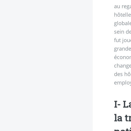
au reg
hôtelle
globale
sein de
fut jo
grande
économ
change
des hô
employ
I- 
la 