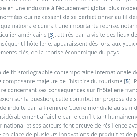
ise en une industrie à l’équipement global plus mode
normées qui ne cessent de se perfectionner au fil de
tique nationale connaît une importante reprise, notamm
ticulier américains
[
3
]
, attirés par la visite des lieux
nséquent l’hôtellerie, apparaissent dès lors, aux yeux
éments clés, de la reprise économique du pays.
n de l’historiographie contemporaine internationale d
e composante majeure de l’histoire du tourisme
[
5
]
. 
ire concernant ses conséquences sur l’hôtellerie fran
lexion sur la question, cette contribution propose de 
de induite par la Première Guerre mondiale au sein du
nsidérablement affaiblie par le conflit tant humaineme
er national et ses acteurs font preuve de résilience av
e en place de plusieurs innovations de produit et de p