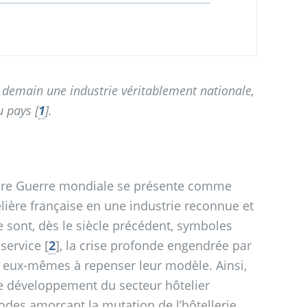
être demain une industrie véritablement nationale,
u pays
[
1
]
.
emière Guerre mondiale se présente comme
lière française en une industrie reconnue et
e sont, dès le siècle précédent, symboles
service
[
2
]
, la crise profonde engendrée par
rs eux-mêmes à repenser leur modèle. Ainsi,
e développement du secteur hôtelier
odes amorçant la mutation de l’hôtellerie