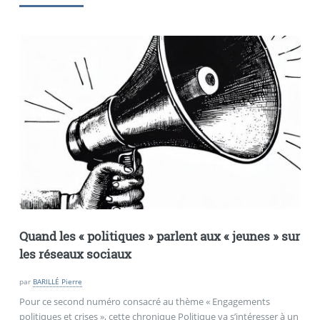
Quand les «
politiques
» parlent aux «
jeunes
» sur
les réseaux sociaux
par
BARILLÉ Pierre
Pour ce second numéro consacré au thème « Engagements
politiques et crises », cette chronique Politique va s’intéresser à un