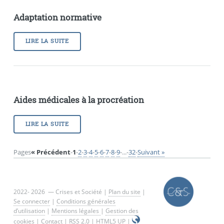
Adaptation normative
LIRE LA SUITE
Aides médicales à la procréation
LIRE LA SUITE
Pages
« Précédent
-
1
-
2
-
3
-
4
-
5
-
6
-
7
-
8
-
9
-
...
-
32
-
Suivant »
2022- 2026 — Crises et Société |
Plan du site
|
Se connecter
|
Conditions générales
d’utilisation
|
Mentions légales
|
Gestion des
cookies
|
Contact
|
RSS 2.0
|
HTML5 UP
|