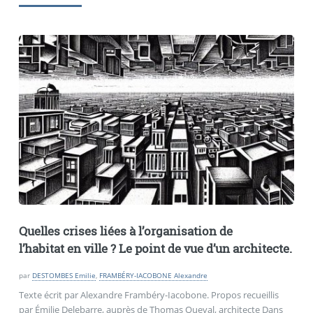
Quelles crises liées à l’organisation de
l’habitat en ville
? Le point de vue d’un architecte.
par
DESTOMBES Emilie
,
FRAMBÉRY-IACOBONE Alexandre
Texte écrit par Alexandre Frambéry-Iacobone. Propos recueillis
par Émilie Delebarre, auprès de Thomas Queval, architecte Dans