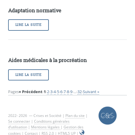
Adaptation normative
LIRE LA SUITE
Aides médicales à la procréation
LIRE LA SUITE
Pages
« Précédent
-
1
-
2
-
3
-
4
-
5
-
6
-
7
-
8
-
9
-
...
-
32
-
Suivant »
2022- 2026 — Crises et Société |
Plan du site
|
Se connecter
|
Conditions générales
d’utilisation
|
Mentions légales
|
Gestion des
cookies
|
Contact
|
RSS 2.0
|
HTML5 UP
|