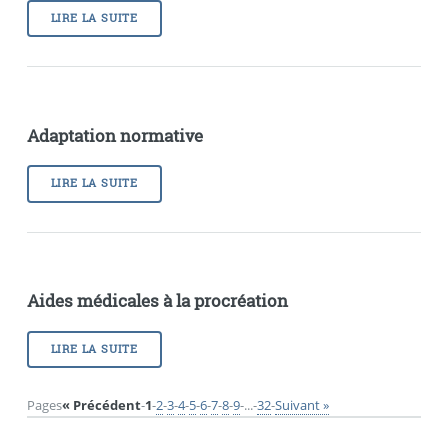
LIRE LA SUITE
Adaptation normative
LIRE LA SUITE
Aides médicales à la procréation
LIRE LA SUITE
Pages
« Précédent
-
1
-
2
-
3
-
4
-
5
-
6
-
7
-
8
-
9
-
...
-
32
-
Suivant »