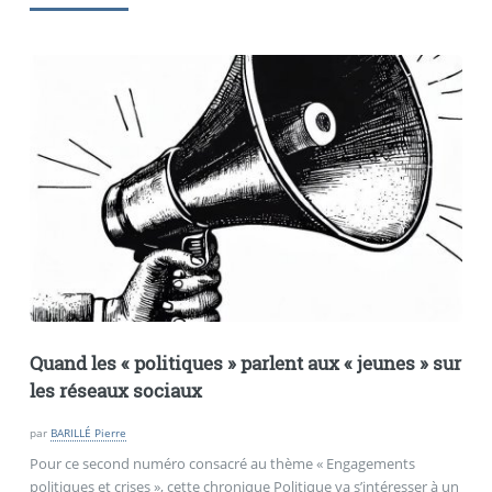
Quand les «
politiques
» parlent aux «
jeunes
» sur
les réseaux sociaux
par
BARILLÉ Pierre
Pour ce second numéro consacré au thème « Engagements
politiques et crises », cette chronique Politique va s’intéresser à un