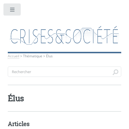
Toggle
Accueil
>
Thématique
>
Élus
Élus
Articles