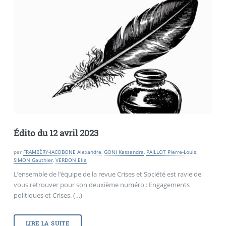
Édito du 12 avril 2023
par
FRAMBÉRY-IACOBONE Alexandre
,
GONI Kassandra
,
PAILLOT Pierre-Louis
,
SIMON Gauthier
,
VERDON Elia
L’ensemble de l’équipe de la revue Crises et Société est ravie de
vous retrouver pour son deuxième numéro : Engagements
politiques et Crises. (…)
LIRE LA SUITE