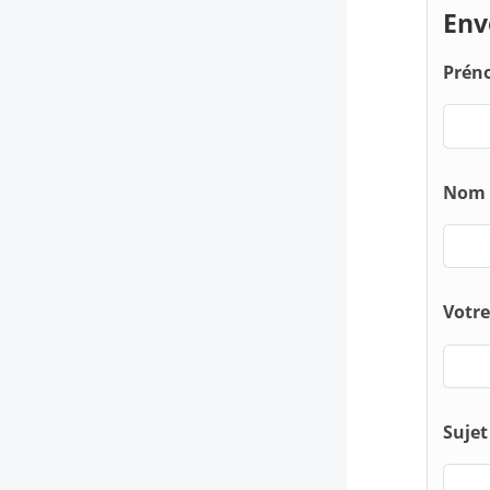
Env
Pré
Nom
Votre
Suje