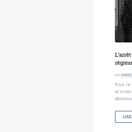
L’arrê
régres
par
AMBROS
Pour ce
et crise
décision
LIRE