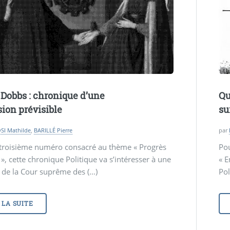
t Dobbs : chronique d’une
Qu
sion prévisible
su
I Mathilde
,
BARILLÉ Pierre
par
 troisième numéro consacré au thème « Progrès
Po
s », cette chronique Politique va s’intéresser à une
« E
 de la Cour suprême des (…)
Pol
 LA SUITE