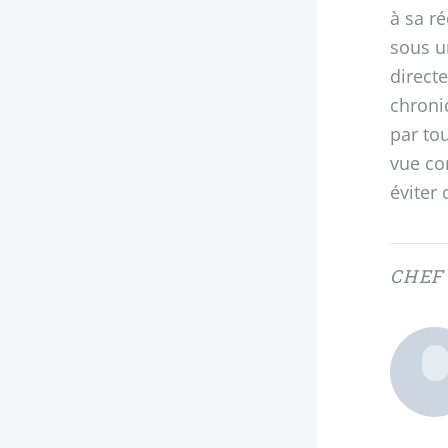
à sa r
sous u
direct
chroni
par tou
vue co
éviter 
CHEF