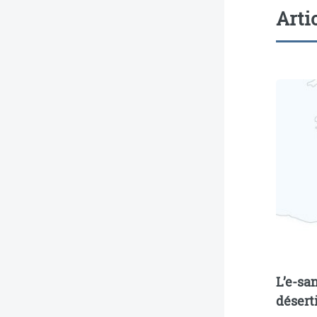
Arti
L’e-san
désert