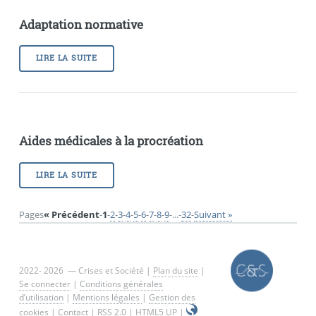
Adaptation normative
LIRE LA SUITE
Aides médicales à la procréation
LIRE LA SUITE
Pages
« Précédent
-
1
-
2
-
3
-
4
-
5
-
6
-
7
-
8
-
9
-
...
-
32
-
Suivant »
2022- 2026 — Crises et Société |
Plan du site
|
Se connecter
|
Conditions générales
d’utilisation
|
Mentions légales
|
Gestion des
cookies
|
Contact
|
RSS 2.0
|
HTML5 UP
|