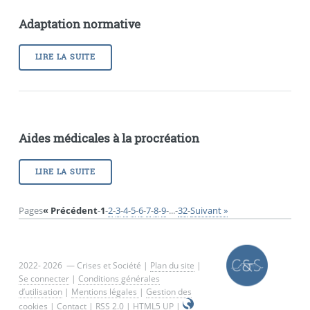
Adaptation normative
LIRE LA SUITE
Aides médicales à la procréation
LIRE LA SUITE
Pages
« Précédent
-
1
-
2
-
3
-
4
-
5
-
6
-
7
-
8
-
9
-
...
-
32
-
Suivant »
2022- 2026 — Crises et Société |
Plan du site
|
Se connecter
|
Conditions générales
d’utilisation
|
Mentions légales
|
Gestion des
cookies
|
Contact
|
RSS 2.0
|
HTML5 UP
|