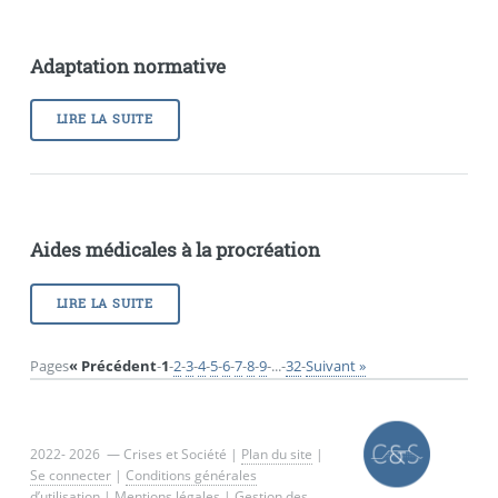
Adaptation normative
LIRE LA SUITE
Aides médicales à la procréation
LIRE LA SUITE
Pages
« Précédent
-
1
-
2
-
3
-
4
-
5
-
6
-
7
-
8
-
9
-
...
-
32
-
Suivant »
2022- 2026 — Crises et Société |
Plan du site
|
Se connecter
|
Conditions générales
d’utilisation
|
Mentions légales
|
Gestion des