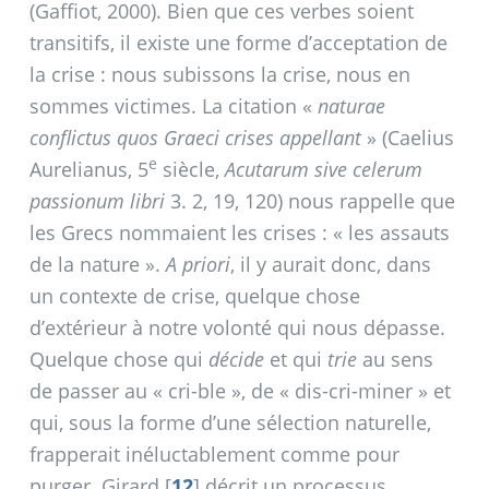
(Gaffiot, 2000). Bien que ces verbes soient
transitifs, il existe une forme d’acceptation de
la crise : nous subissons la crise, nous en
sommes victimes. La citation «
naturae
conflictus quos Graeci crises appellant
» (Caelius
e
Aurelianus, 5
siècle,
Acutarum sive celerum
passionum libri
3. 2, 19, 120) nous rappelle que
les Grecs nommaient les crises : «
les assauts
de la nature
».
A priori
, il y aurait donc, dans
un contexte de crise, quelque chose
d’extérieur à notre volonté qui nous dépasse.
Quelque chose qui
décide
et qui
trie
au sens
de passer au «
cri-ble
», de «
dis-cri-miner
» et
qui, sous la forme d’une sélection naturelle,
frapperait inéluctablement comme pour
purger. Girard
[
12
]
décrit un processus